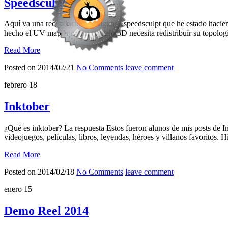
Speedsculpt
Aquí va una recopilación de algunos speedsculpt que he estado hacie
hecho el UV map aun. Un modelo 3D necesita redistribuír su topología 
Read More
Posted on 2014/02/21
No Comments
leave comment
febrero
18
Inktober
¿Qué es inktober? La respuesta Estos fueron alunos de mis posts de In
videojuegos, películas, libros, leyendas, héroes y villanos favoritos
Read More
Posted on 2014/02/18
No Comments
leave comment
enero
15
Demo Reel 2014