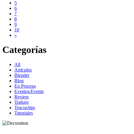
5
6
7
8
9
10
»
Categorías
All
Artículos
Blender
Blog
En Proceso
Eventos/Events
Review
Trabajo
Trucos/tips
Tutoriales