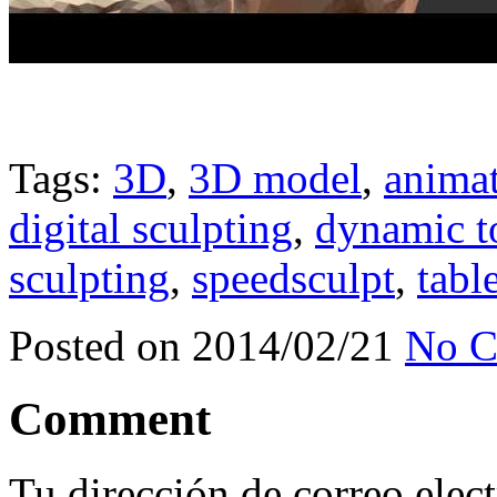
Tags:
3D
,
3D model
,
anima
digital sculpting
,
dynamic t
sculpting
,
speedsculpt
,
tabl
Posted on 2014/02/21
No C
Comment
Tu dirección de correo elec