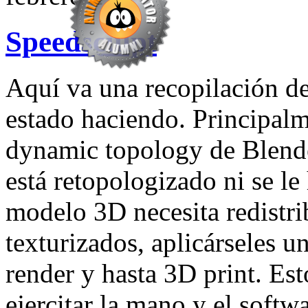
Speedsculpt
Aquí va una recopilación d
estado haciendo. Principal
dynamic topology de Blend
está retopologizado ni se l
modelo 3D necesita redistri
texturizados, aplicárseles u
render y hasta 3D print. Est
ejercitar la mano y el softw