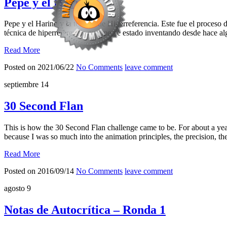
Pepe y el Harino
Pepe y el Harino y la técnica de Hiperreferencia. Este fue el proceso
técnica de hiperreferencia que me he estado inventando desde hace a
Read More
Posted on 2021/06/22
No Comments
leave comment
septiembre
14
30 Second Flan
This is how the 30 Second Flan challenge came to be. For about a year
because I was so much into the animation principles, the precision, the
Read More
Posted on 2016/09/14
No Comments
leave comment
agosto
9
Notas de Autocrítica – Ronda 1