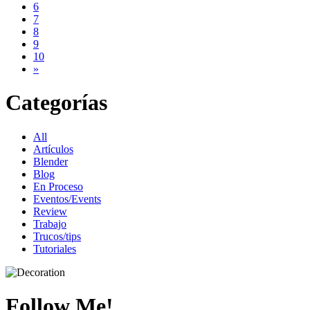
6
7
8
9
10
»
Categorías
All
Artículos
Blender
Blog
En Proceso
Eventos/Events
Review
Trabajo
Trucos/tips
Tutoriales
Follow Me!