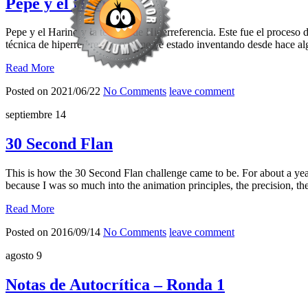
Pepe y el Harino
Pepe y el Harino y la técnica de Hiperreferencia. Este fue el proceso
técnica de hiperreferencia que me he estado inventando desde hace a
Read More
Posted on 2021/06/22
No Comments
leave comment
septiembre
14
30 Second Flan
This is how the 30 Second Flan challenge came to be. For about a year
because I was so much into the animation principles, the precision, the
Read More
Posted on 2016/09/14
No Comments
leave comment
agosto
9
Notas de Autocrítica – Ronda 1