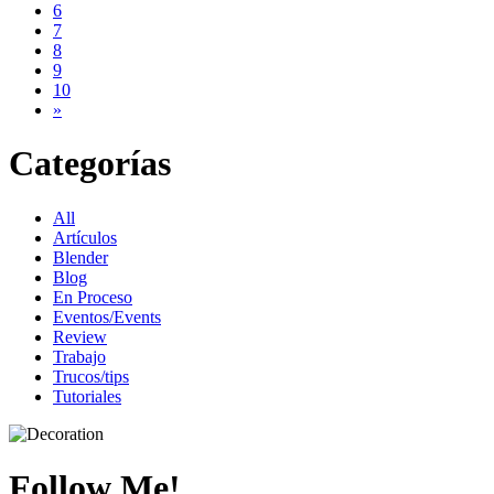
6
7
8
9
10
»
Categorías
All
Artículos
Blender
Blog
En Proceso
Eventos/Events
Review
Trabajo
Trucos/tips
Tutoriales
Follow Me!