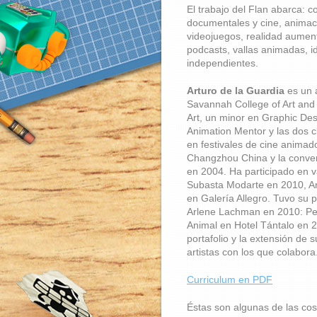
El trabajo del Flan abarca: 
documentales y cine, animac
videojuegos, realidad aumen
podcasts, vallas animadas, i
independientes.
Arturo de la Guardia
es un a
Savannah College of Art and
Art, un minor en Graphic Des
Animation Mentor y las dos c
en festivales de cine animad
Changzhou China y la conv
en 2004. Ha participado en v
Subasta Modarte en 2010, Ar
en Galería Allegro. Tuvo su 
Arlene Lachman en 2010: Per
Animal en Hotel Tántalo en 2
portafolio y la extensión de s
artistas con los que colabora
Curriculum en PDF
Éstas son algunas de las cos