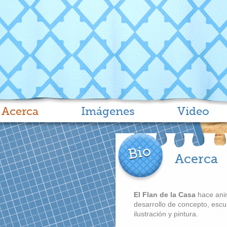
Acerca
Imágenes
Video
Acerca
El Flan de la Casa
hace anim
desarrollo de concepto, escult
ilustración y pintura.