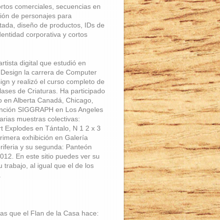
cortos comerciales, secuencias en
ión de personajes para
tada, diseño de productos, IDs de
dentidad corporativa y cortos
rtista digital que estudió en
 Design la carrera de Computer
ign y realizó el curso completo de
lases de Criaturas. Ha participado
o en Alberta Canadá, Chicago,
ención SIGGRAPH en Los Angeles
arias muestras colectivas:
t Explodes en Tántalo, N 1 2 x 3
primera exhibición en Galería
iferia y su segunda: Panteón
012. En este sitio puedes ver su
u trabajo, al igual que el de los
.
as que el Flan de la Casa hace: