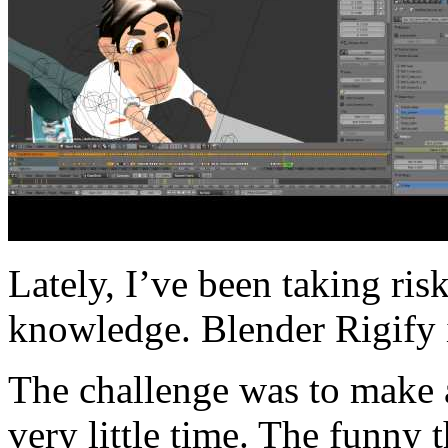
Lately, I’ve been taking ri
knowledge. Blender Rigify i
The challenge was to make 
very little time. The funny t