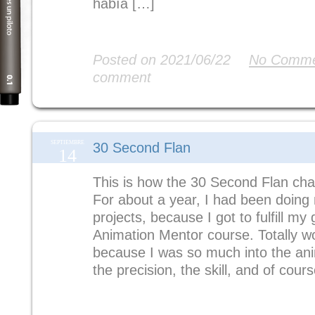
había […]
Read More
Posted on 2021/06/22
No Comme
comment
SEPTIEMBRE
30 Second Flan
14
This is how the 30 Second Flan cha
For about a year, I had been doing
projects, because I got to fulfill my 
Animation Mentor course. Totally wo
because I was so much into the anim
the precision, the skill, and of cour
Read More