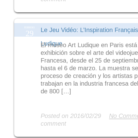
FEBRERO
Le Jeu Vidéo: L’Inspiration Français
29
Ludique
El museo Art Ludique en Paris est
exhibición sobre el arte del videoju
Francesa, desde el 25 de septiemb
hasta el 6 de marzo. La muestra se
proceso de creación y los artistas p
trabajan en la industria francesa d
de 800 […]
Read More
Posted on 2016/02/29
No Comme
comment