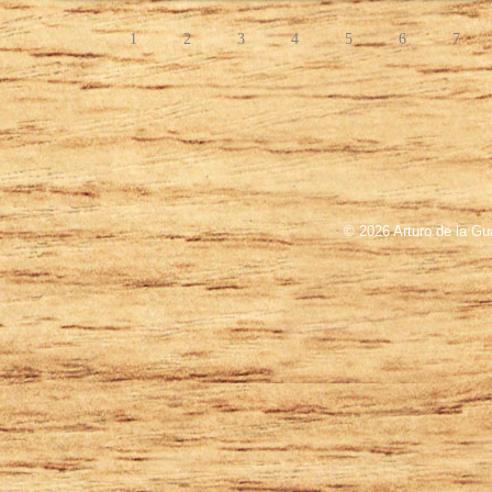
1
2
3
4
5
6
7
© 2026 Arturo de la Gu