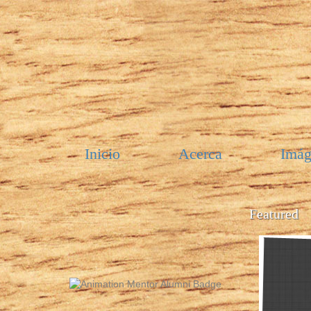
Inicio
Acerca
Imág
Featured