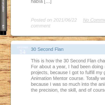
había […]
Read More
Posted on 2021/06/22
No Comme
comment
SEPTIEMBRE
30 Second Flan
14
This is how the 30 Second Flan cha
For about a year, I had been doing
projects, because I got to fulfill my 
Animation Mentor course. Totally wo
because I was so much into the anim
the precision, the skill, and of cour
Read More