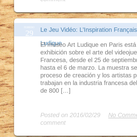
FEBRERO
Le Jeu Vidéo: L’Inspiration Français
29
Ludique
El museo Art Ludique en Paris est
exhibición sobre el arte del videoju
Francesa, desde el 25 de septiemb
hasta el 6 de marzo. La muestra se
proceso de creación y los artistas p
trabajan en la industria francesa d
de 800 […]
Read More
Posted on 2016/02/29
No Comme
comment