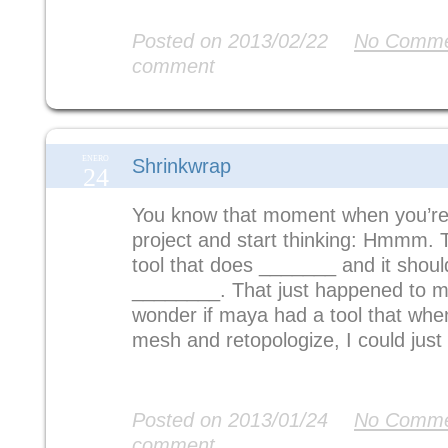
Read More
Posted on 2013/02/22
No Comme
comment
ENERO
Shrinkwrap
24
You know that moment when you’re
project and start thinking: Hmmm. 
tool that does _______ and it shoul
________. That just happened to me
wonder if maya had a tool that wh
mesh and retopologize, I could just
Read More
Posted on 2013/01/24
No Comme
comment