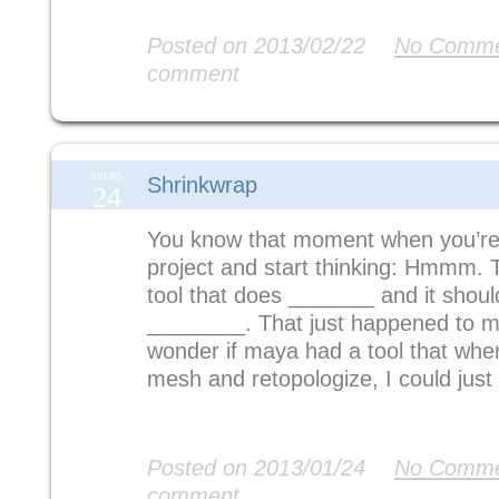
Read More
Posted on 2013/02/22
No Comme
comment
ENERO
Shrinkwrap
24
You know that moment when you’re
project and start thinking: Hmmm. 
tool that does _______ and it shoul
________. That just happened to me
wonder if maya had a tool that wh
mesh and retopologize, I could just
Read More
Posted on 2013/01/24
No Comme
comment