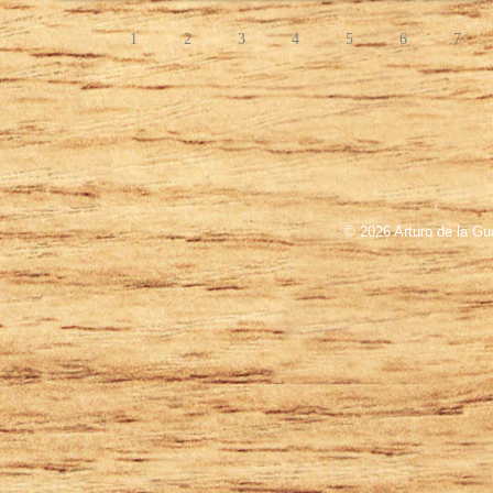
1
2
3
4
5
6
7
© 2026 Arturo de la Gu