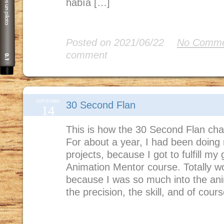
había […]
Read More
Posted on 2021/06/22
No Comme
comment
SEPTIEMBRE
30 Second Flan
14
This is how the 30 Second Flan cha
For about a year, I had been doing
projects, because I got to fulfill my 
Animation Mentor course. Totally wo
because I was so much into the anim
the precision, the skill, and of cour
Read More