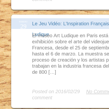
FEBRERO
Le Jeu Vidéo: L’Inspiration Français
29
Ludique
El museo Art Ludique en Paris est
exhibición sobre el arte del videoju
Francesa, desde el 25 de septiemb
hasta el 6 de marzo. La muestra se
proceso de creación y los artistas p
trabajan en la industria francesa d
de 800 […]
Read More
Posted on 2016/02/29
No Comme
comment