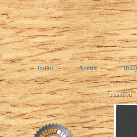
Inicio
Acerca
Imág
Featured