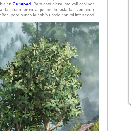
ible en
Gumroad.
Para esta pieza, me valí casi por
ca de hiperreferencia que me he estado inventando
ños, pero nunca la había usado con tal intensidad.