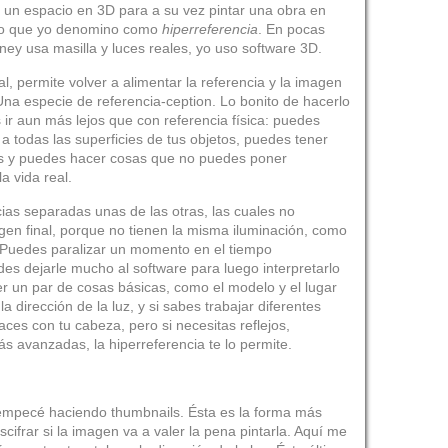
r un espacio en 3D para a su vez pintar una obra en
 lo que yo denomino como
hiperreferencia
. En pocas
ey usa masilla y luces reales, yo uso software 3D.
al, permite volver a alimentar la referencia y la imagen
 Una especie de referencia-ception. Lo bonito de hacerlo
 ir aun más lejos que con referencia física: puedes
 a todas las superficies de tus objetos, puedes tener
as y puedes hacer cosas que no puedes poner
a vida real.
cias separadas unas de las otras, las cuales no
gen final, porque no tienen la misma iluminación, como
 Puedes paralizar un momento en el tiempo
s dejarle mucho al software para luego interpretarlo
r un par de cosas básicas, como el modelo y el lugar
a dirección de la luz, y si sabes trabajar diferentes
aces con tu cabeza, pero si necesitas reflejos,
s avanzadas, la hiperreferencia te lo permite.
 empecé haciendo thumbnails. Ésta es la forma más
scifrar si la imagen va a valer la pena pintarla. Aquí me