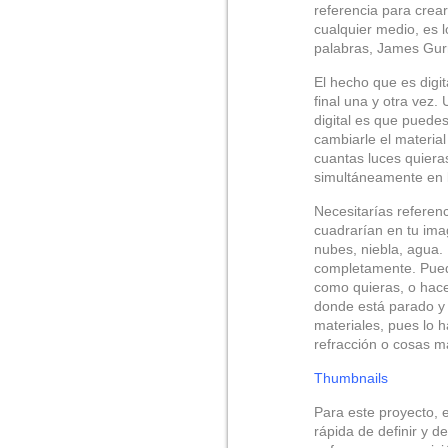
referencia para crea
cualquier medio, es
palabras, James Gurn
El hecho que es digit
final una y otra vez.
digital es que puedes
cambiarle el material
cuantas luces quier
simultáneamente en l
Necesitarías referen
cuadrarían en tu ima
nubes, niebla, agua.
completamente. Puede
como quieras, o hace
donde está parado y l
materiales, pues lo h
refracción o cosas má
Thumbnails
Para este proyecto,
rápida de definir y de