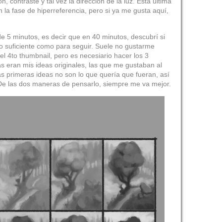
, contraste y tal vez la dirección de la luz. Ésta última
n la fase de hiperreferencia, pero si ya me gusta aquí,
e 5 minutos, es decir que en 40 minutos, descubrí si
o suficiente como para seguir. Suele no gustarme
el 4to thumbnail, pero es necesiario hacer los 3
s eran mis ideas originales, las que me gustaban al
as primeras ideas no son lo que quería que fueran, así
De las dos maneras de pensarlo, siempre me va mejor.