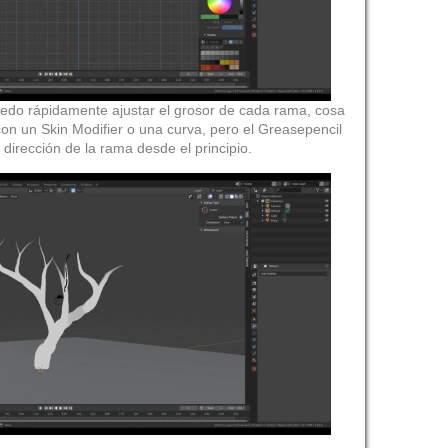
edo rápidamente ajustar el grosor de cada rama, cosa
on un Skin Modifier o una curva, pero el Greasepencil
 dirección de la rama desde el principio.