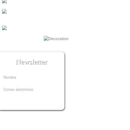
@flandelacasa
/Flandelacasa
@flandelacasa
Newsletter