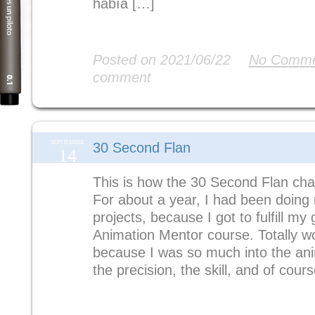
había […]
Read More
Posted on 2021/06/22
No Comme
comment
SEPTIEMBRE
30 Second Flan
14
This is how the 30 Second Flan cha
For about a year, I had been doing
projects, because I got to fulfill my 
Animation Mentor course. Totally wo
because I was so much into the anim
the precision, the skill, and of cour
Read More