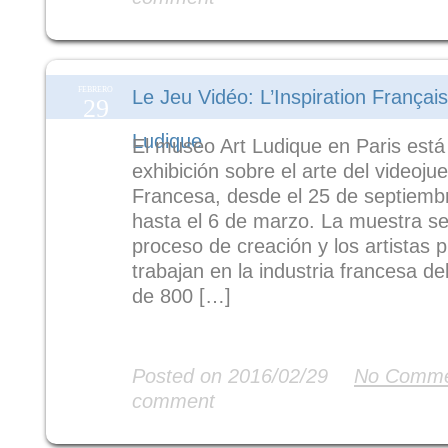
FEBRERO
Le Jeu Vidéo: L’Inspiration Français
29
Ludique
El museo Art Ludique en Paris est
exhibición sobre el arte del videoju
Francesa, desde el 25 de septiemb
hasta el 6 de marzo. La muestra se
proceso de creación y los artistas p
trabajan en la industria francesa d
de 800 […]
Read More
Posted on 2016/02/29
No Comme
comment