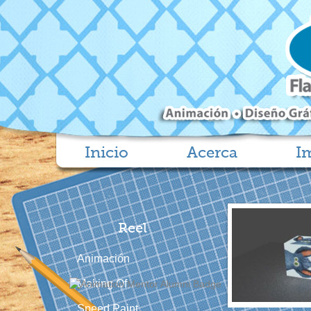
Inicio
Acerca
I
Reel
Animación
Making Of
Speed Paint