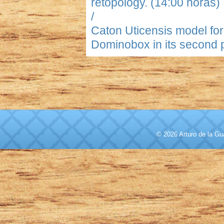
retopology. (14:00 horas)
/
Caton Uticensis model for 
Dominobox in its second p
© 2026 Arturo de la Gu